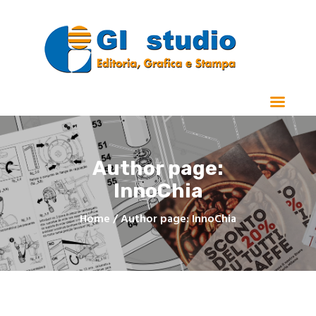
Home
Chi Siamo
Stampa
Author page:
Manualistica e Cataloghi
InnoChia
Realizzazioni
Contatti
Home
Author page: InnoChia