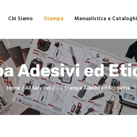
Home
Chi Siamo
Chi Siamo
Stampa
Manualistica e Catalogh
Stampa
Manualistica e Cataloghi
Realizzazioni
Contatti
a Adesivi ed Eti
Home
All Services
...
Stampa Adesivi ed Etichette