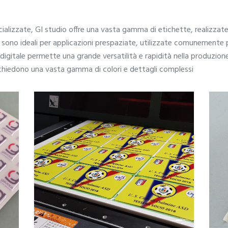
cializzate, GI studio offre una vasta gamma di etichette, realizzat
e sono ideali per applicazioni prespaziate, utilizzate comunemente
igitale permette una grande versatilità e rapidità nella produzion
richiedono una vasta gamma di colori e dettagli complessi