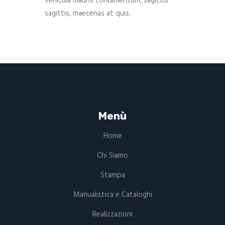
vehicula mauris condimentum, sagittis
sagittis, maecenas at quis.
Menù
Home
Chi Siamo
Stampa
Manualistica e Cataloghi
Realizzazioni