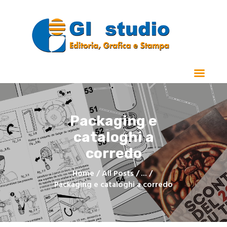
Home
Chi Siamo
Stampa
Packaging e
Manualistica e Cataloghi
cataloghi a
Realizzazioni
Contatti
corredo
Home
All Posts
...
Packaging e cataloghi a corredo