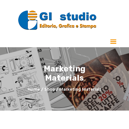
Home
Chi Siamo
Stampa
Marketing
Manualistica e Cataloghi
Materials
Realizzazioni
Contatti
Home
Shop
Marketing Materials