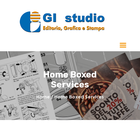
Home
Chi Siamo
Stampa
Home Boxed
Manualistica e Cataloghi
Services
Realizzazioni
Contatti
Home
Home Boxed Services