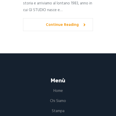
storia e arriviamo al lontano 1983, anno in
cui GI STUDIO nasce e…
Continue Reading
Menù
Home
Chi Siamo
Stampa